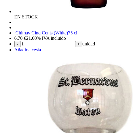
EN STOCK
Chimay Cinq Cents (White)
75 cl
6,70
€
21.00%
IVA incluido
unidad
-
+
Añadir a cesta