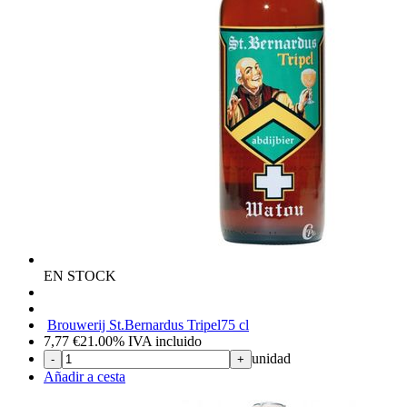
EN STOCK
Brouwerij St.Bernardus Tripel
75 cl
7,77
€
21.00%
IVA incluido
unidad
-
+
Añadir a cesta