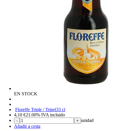
EN STOCK
Floreffe Triple / Tripel
33 cl
4,10
€
21.00%
IVA incluido
unidad
-
+
Añadir a cesta