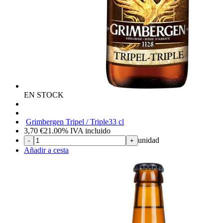
EN STOCK
Grimbergen Tripel / Triple
33 cl
3,70
€
21.00%
IVA incluido
unidad
-
+
Añadir a cesta