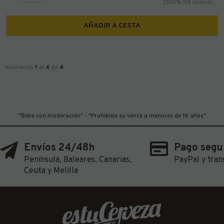
21.00%
IVA incluido
AÑADIR A CESTA
mostrando
1
al
4
de
4
"Bebe con moderación" - "Prohibida su venta a menores de 18 años"
Envíos 24/48h
Pago segu
Península, Baleares, Canarias,
PayPal y tran
Ceuta y Melilla