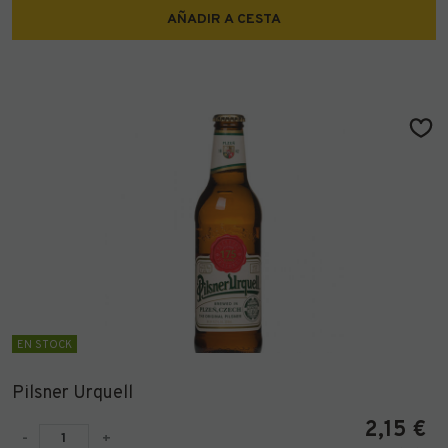
AÑADIR A CESTA
EN STOCK
Pilsner Urquell
2,15
€
-
+