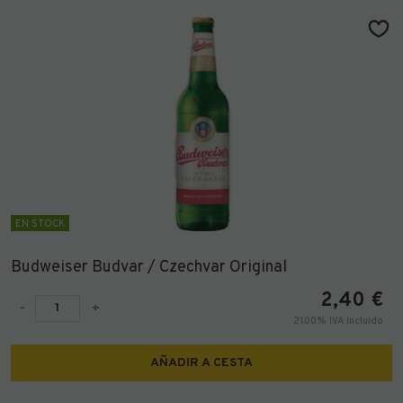
EN STOCK
Budweiser Budvar / Czechvar Original
2,40
€
-
+
21.00%
IVA incluido
AÑADIR A CESTA