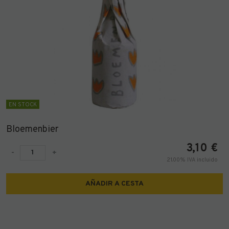
EN STOCK
Bloemenbier
3,10
€
-
+
21.00%
IVA incluido
AÑADIR A CESTA