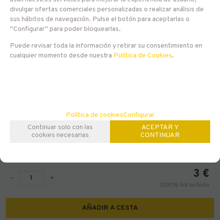
divulgar ofertas comerciales personalizadas o realizar análisis de
sus hábitos de navegación. Pulse el botón para aceptarlas o
“Configurar” para poder bloquearlas.
Puede revisar toda la información y retirar su consentimiento en
cualquier momento desde nuestra
Política de Cookies
.
Política de cookies
Configurar
Continuar solo con las
ACEPTAR Y
EN STOCK
cookies necesarias
CONTINUAR
Floris Honey
3
€
-
+
21.00%
IVA incluido
AÑADIR A CESTA