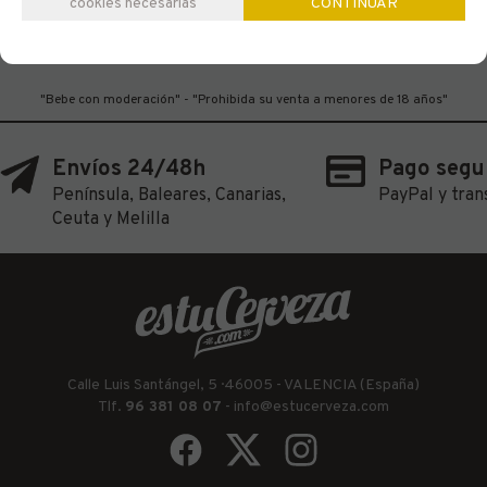
cookies necesarias
CONTINUAR
"Bebe con moderación" - "Prohibida su venta a menores de 18 años"
Envíos 24/48h
Pago segu
Península, Baleares, Canarias,
PayPal y tran
Ceuta y Melilla
Calle Luis Santángel, 5 · 46005 - VALENCIA (España)
Tlf.
96 381 08 07
-
info@estucerveza.com