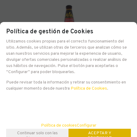
Política de gestión de Cookies
Utilizamos cookies propias para el correcto funcionamiento del
sitio. Además, se utilizan otras de terceros que analizan cómo se
usan nuestros servicios para mejorar la experiencia de usuario,
divulgar ofertas comerciales personalizadas o realizar análisis de
EN STOCK
sus hábitos de navegación. Pulse el botón para aceptarlas o
“Configurar” para poder bloquearlas.
Cusqueña Negra / Dark Lager
Puede revisar toda la información y retirar su consentimiento en
2,80
€
cualquier momento desde nuestra
Política de Cookies
.
-
+
21.00%
IVA incluido
AÑADIR A CESTA
Política de cookies
Configurar
Continuar solo con las
ACEPTAR Y
mostrando
1
al
1
de
1