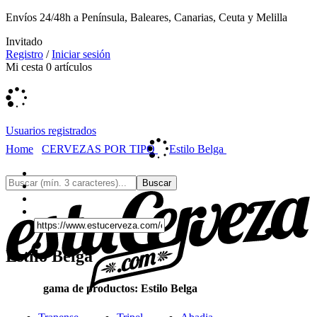
Envíos 24/48h a Península, Baleares, Canarias, Ceuta y Melilla
Invitado
Registro
/
Iniciar sesión
Mi cesta
0
artículos
Usuarios registrados
Home
CERVEZAS POR TIPO
Estilo Belga
Estilo Belga
gama de productos: Estilo Belga