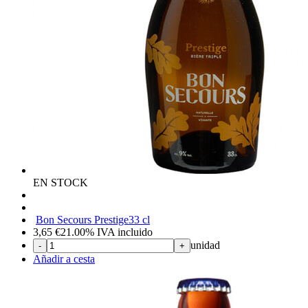
EN STOCK
Bon Secours Prestige
33 cl
3,65
€
21.00%
IVA incluido
unidad
-
+
Añadir a cesta