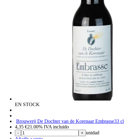
EN STOCK
Brouwerij De Dochter van de Korenaar Embrasse
33 cl
4,35
€
21.00%
IVA incluido
unidad
-
+
Añadir a cesta