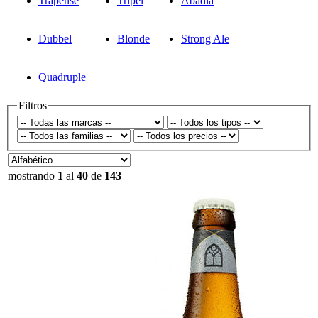
Trapense
Tripel
Abadia
Dubbel
Blonde
Strong Ale
Quadruple
Filtros
mostrando
1
al
40
de
143