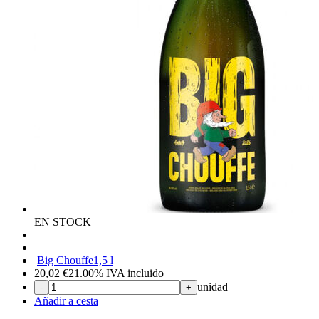
EN STOCK
Big Chouffe
1,5 l
20,02
€
21.00%
IVA incluido
unidad
-
+
Añadir a cesta