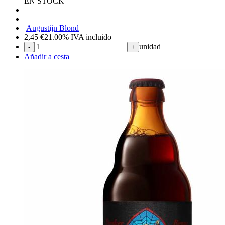
EN STOCK
Augustijn Blond
2,45
€
21.00%
IVA incluido
unidad
-
+
Añadir a cesta