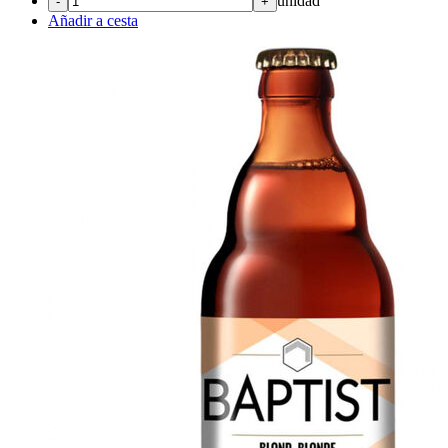
unidad
-
+
Añadir a cesta