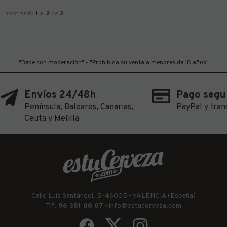
mostrando
1
al
2
de
2
"Bebe con moderación" - "Prohibida su venta a menores de 18 años"
Envíos 24/48h
Pago segu
Península, Baleares, Canarias,
PayPal y tran
Ceuta y Melilla
Calle Luis Santángel, 5 · 46005 - VALENCIA (España)
Tlf.
96 381 08 07
-
info@estucerveza.com