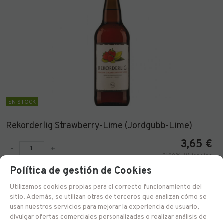
EN STOCK
Rekorderlig Strawberry-Lime (Jordgubb-Lime)
3,65
€
-
+
21.00%
IVA incluido
Política de gestión de Cookies
AÑADIR A CESTA
Utilizamos cookies propias para el correcto funcionamiento del
sitio. Además, se utilizan otras de terceros que analizan cómo se
usan nuestros servicios para mejorar la experiencia de usuario,
divulgar ofertas comerciales personalizadas o realizar análisis de