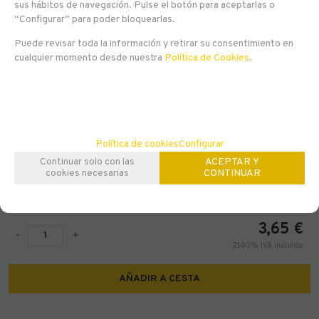
sus hábitos de navegación. Pulse el botón para aceptarlas o
“Configurar” para poder bloquearlas.
Puede revisar toda la información y retirar su consentimiento en
cualquier momento desde nuestra
Política de Cookies
.
Política de cookies
Configurar
Continuar solo con las
ACEPTAR Y
EN STOCK
cookies necesarias
CONTINUAR
Rekorderlig Wild Berries (Skogsbär)
3,65
€
-
+
21.00%
IVA incluido
AÑADIR A CESTA