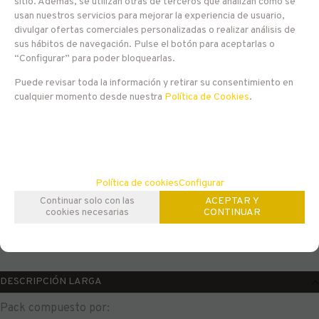
EN STOCK
sitio. Además, se utilizan otras de terceros que analizan cómo se
usan nuestros servicios para mejorar la experiencia de usuario,
divulgar ofertas comerciales personalizadas o realizar análisis de
22,65
€
sus hábitos de navegación. Pulse el botón para aceptarlas o
“Configurar” para poder bloquearlas.
21.00%
IVA incluido
Puede revisar toda la información y retirar su consentimiento en
cualquier momento desde nuestra
Política de Cookies
.
-
+
AÑADIR A CESTA
unidades
Familias relacionadas
Política de cookies
Configurar
Continuar solo con las
ACEPTAR Y
Europa
Packs Cerveceros
Bélgica
Packs de cerveza
cookies necesarias
CONTINUAR
IPA (Indian Pale Ale)
IPA
Pale Ale
Pale Ale
DESCRIPCIÓN LARGA
Pack compuesto por: