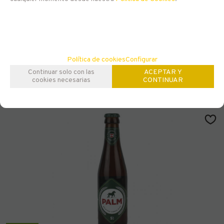
Pack Martin's Ales
22,65
€
-
+
21.00%
IVA incluido
Política de cookies
Configurar
AÑADIR A CESTA
Continuar solo con las
ACEPTAR Y
cookies necesarias
CONTINUAR