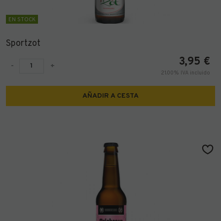
EN STOCK
Sportzot
3,95
€
-
+
21.00%
IVA incluido
AÑADIR A CESTA