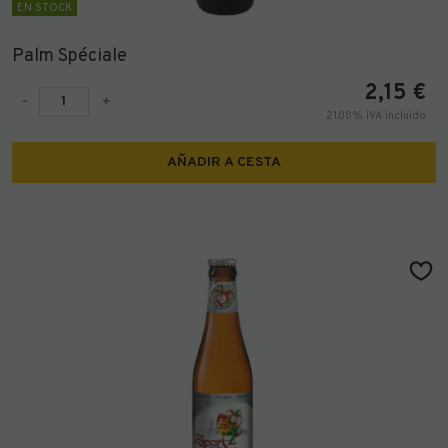
EN STOCK
Palm Spéciale
2,15
€
-
+
21.00%
IVA incluido
AÑADIR A CESTA