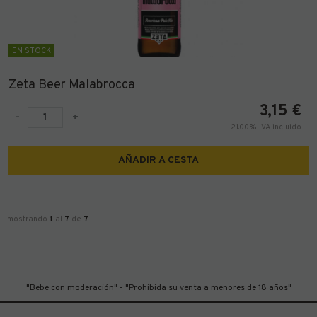
EN STOCK
Zeta Beer Malabrocca
3,15
€
-
+
21.00%
IVA incluido
AÑADIR A CESTA
mostrando
1
al
7
de
7
"Bebe con moderación" - "Prohibida su venta a menores de 18 años"