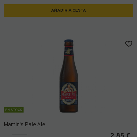
AÑADIR A CESTA
EN STOCK
Martin's Pale Ale
2,85
€