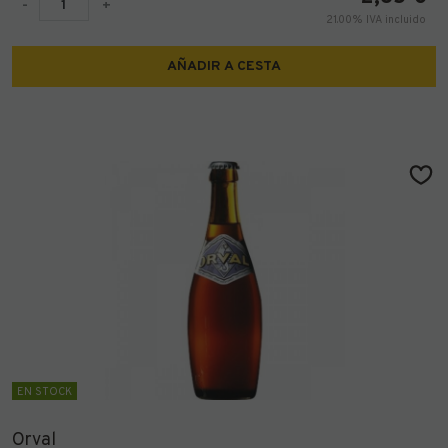
-
+
21.00%
IVA incluido
AÑADIR A CESTA
EN STOCK
Orval