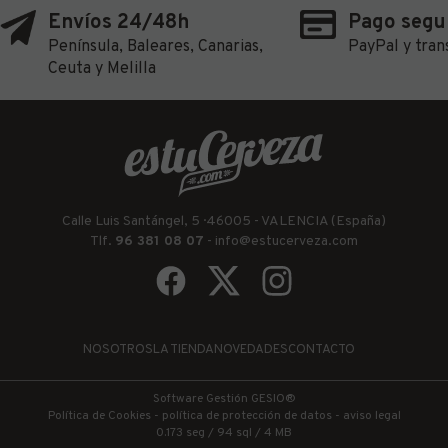
Envíos 24/48h
Pago segu
Península, Baleares, Canarias,
PayPal y tran
Ceuta y Melilla
Calle Luis Santángel, 5 · 46005 - VALENCIA (España)
Tlf.
96 381 08 07
-
info@estucerveza.com
NOSOTROS
LA TIENDA
NOVEDADES
CONTACTO
Software Gestión
GESIO®
Política de Cookies
-
política de protección de datos
-
aviso legal
0.173 seg /
94 sql
/ 4 MB