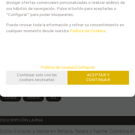
divulgar ofertas comerciales personalizadas o realizar análisis de
sus hábitos de navegación. Pulse el botón para aceptarlas o
Entrega 24/48 h
EN STOCK
“Configurar” para poder bloquearlas.
3
Puede revisar toda la información y retirar su consentimiento en
€
cualquier momento desde nuestra
Política de Cookies
.
21.00%
IVA incluido
-
+
AÑADIR A CESTA
unidades
Política de cookies
Configurar
Continuar solo con las
ACEPTAR Y
cookies necesarias
CONTINUAR
Familias relacionadas
Europa
Bélgica
ALE
DESCRIPCIÓN LARGA
Estilo Escoces y hecha en Bélgica. Negra y fuerte. Combina el