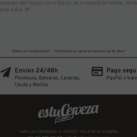
amargor del lúpulo con el dulzor de la mezcla de maltas. Nota
final dulce. 8º
"Bebe con moderación" - "Prohibida su venta a menores de 18 años"
Envíos 24/48h
Pago segu
Península, Baleares, Canarias,
PayPal y tran
Ceuta y Melilla
Calle Luis Santángel, 5 · 46005 - VALENCIA (España)