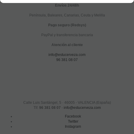
Envíos 24/48h
Península, Baleares, Canarias, Ceuta y Melilla
Pago seguro (Redsys)
PayPal y transferencia bancaria
Atención al cliente
info@estucerveza.com
96 381 08 07
Calle Luis Santángel, 5 · 46005 - VALENCIA (España)
Tlf.
96 381 08 07
-
info@estucerveza.com
Facebook
Twitter
Instagram