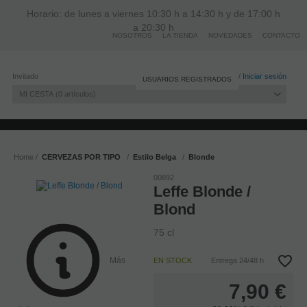
Horario: de lunes a viernes 10:30 h a 14:30 h y de 17:00 h
a 20:30 h
NOSOTROS
LA TIENDA
NOVEDADES
CONTACTO
Invitado
Registro
/
Iniciar sesión
USUARIOS REGISTRADOS
MI CESTA
0
artículos
Home
CERVEZAS POR TIPO
Estilo Belga
Blonde
00892
Leffe Blonde /
Blond
75 cl
Más
EN STOCK
Entrega 24/48 h
7,90
€