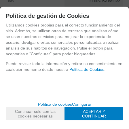
21.00%
IVA incluido
info
-
+
Política de gestión de Cookies
unidades
Utilizamos cookies propias para el correcto funcionamiento del
AÑADIR A CESTA
sitio. Además, se utilizan otras de terceros que analizan cómo
se usan nuestros servicios para mejorar la experiencia de
usuario, divulgar ofertas comerciales personalizadas o realizar
análisis de sus hábitos de navegación. Pulse el botón para
Recomendar
Familias relacionadas
aceptarlas o “Configurar” para poder bloquearlas.
Europa
Bélgica
Puede revisar toda la información y retirar su consentimiento en
Estilo Belga
Blonde
cualquier momento desde nuestra
Política de Cookies
.
DESCRIPCIÓN LARGA
Belgian Blonde 6,6º
Política de cookies
Configurar
Continuar solo con las
ACEPTAR Y
cookies necesarias
CONTINUAR
"Bebe con moderación" - "Prohibida su venta a menores de 18 años"