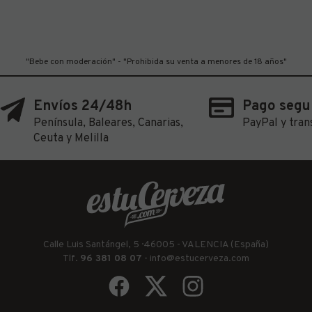
"Bebe con moderación" - "Prohibida su venta a menores de 18 años"
Envíos 24/48h
Pago segu
Península, Baleares, Canarias,
PayPal y tran
Ceuta y Melilla
Calle Luis Santángel, 5 · 46005 - VALENCIA (España)
Tlf.
96 381 08 07
-
info@estucerveza.com