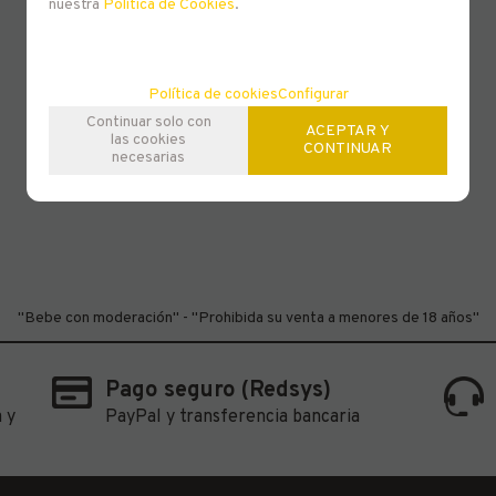
nuestra
Política de Cookies
.
Política de cookies
Configurar
Continuar solo con
ACEPTAR Y
las cookies
CONTINUAR
necesarias
"Bebe con moderación" - "Prohibida su venta a menores de 18 años"
Pago seguro (Redsys)
 y
PayPal y transferencia bancaria