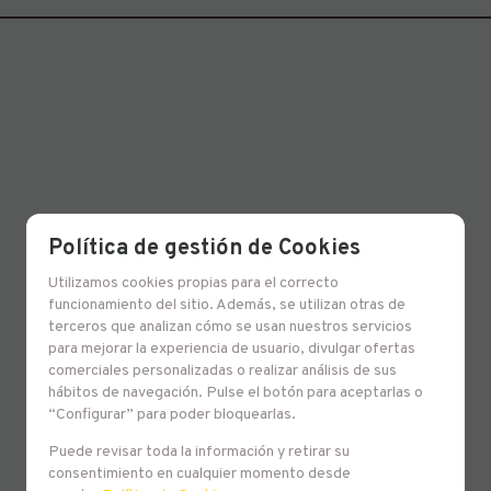
Política de gestión de Cookies
Utilizamos cookies propias para el correcto
funcionamiento del sitio. Además, se utilizan otras de
terceros que analizan cómo se usan nuestros servicios
para mejorar la experiencia de usuario, divulgar ofertas
comerciales personalizadas o realizar análisis de sus
hábitos de navegación. Pulse el botón para aceptarlas o
“Configurar” para poder bloquearlas.
Puede revisar toda la información y retirar su
consentimiento en cualquier momento desde