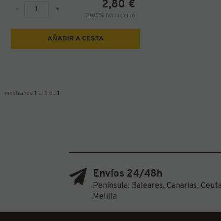
2,80
€
-
+
21.00%
IVA incluido
AÑADIR A CESTA
mostrando
1
al
1
de
1
Envíos 24/48h
Península, Baleares, Canarias, Ceuta
Melilla