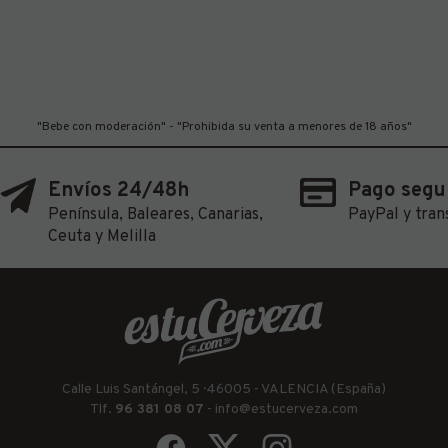
"Bebe con moderación" - "Prohibida su venta a menores de 18 años"
Envíos 24/48h
Pago segu
Península, Baleares, Canarias,
PayPal y tran
Ceuta y Melilla
Calle Luis Santángel, 5 · 46005 - VALENCIA (España)
Tlf.
96 381 08 07
-
info@estucerveza.com