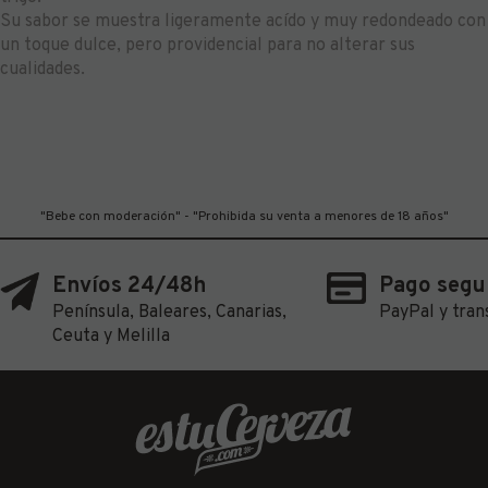
Su sabor se muestra ligeramente acído y muy redondeado con
un toque dulce, pero providencial para no alterar sus
cualidades.
"Bebe con moderación" - "Prohibida su venta a menores de 18 años"
Envíos 24/48h
Pago segu
Península, Baleares, Canarias,
PayPal y tran
Ceuta y Melilla