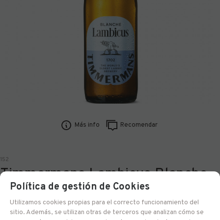
Más info
Recomendar
152
Timmermans Lambicus Blanche
Política de gestión de Cookies
33 cl
Utilizamos cookies propias para el correcto funcionamiento del
sitio. Además, se utilizan otras de terceros que analizan cómo se
Entrega 24/48 h