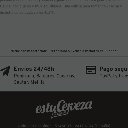
Cálida, con cuerpo y muy equilibrada. Una delicia para tomar con calma y
disfrutando de cada sorbo. 8,2%.
"Bebe con moderación" - "Prohibida su venta a menores de 18 años"
Envíos 24/48h
Pago segu
Península, Baleares, Canarias,
PayPal y tran
Ceuta y Melilla
Calle Luis Santángel, 5 · 46005 - VALENCIA (España)