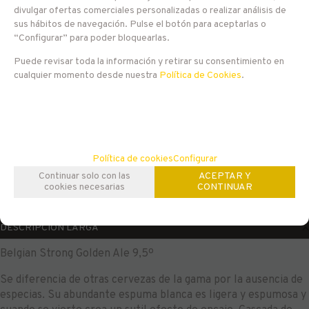
3,30
divulgar ofertas comerciales personalizadas o realizar análisis de
€
sus hábitos de navegación. Pulse el botón para aceptarlas o
“Configurar” para poder bloquearlas.
21.00%
IVA incluido
Puede revisar toda la información y retirar su consentimiento en
cualquier momento desde nuestra
Política de Cookies
.
-
+
AÑADIR A CESTA
unidades
Familias relacionadas
Política de cookies
Configurar
Europa
Continuar solo con las
Bélgica
Estilo Belga
Blonde
ACEPTAR Y
cookies necesarias
CONTINUAR
DESCRIPCIÓN LARGA
Belgian Strong Golden Ale 9,5º
Se diferencia de otras cervezas de la gama por la ausencia de
especias. Su abundante espuma blanca es ligera y espumosa y