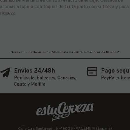
cuando se vierte crea un sutil efecto de encaje. Cascada de
aromas a lúpulo con toques de fruta junto con sutileza y pura
riqueza.
"Bebe con moderación" - "Prohibida su venta a menores de 18 años"
Envíos 24/48h
Pago segu
Península, Baleares, Canarias,
PayPal y tran
Ceuta y Melilla
Calle Luis Santángel, 5 · 46005 - VALENCIA (España)