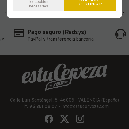
las cookies
CONTINUAR
necesarias
"Bebe con moderación" - "Prohibida su venta a menores de 18 años"
Pago seguro (Redsys)
 y
PayPal y transferencia bancaria
Calle Luis Santángel, 5 · 46005 - VALENCIA (España)
Tlf.
96 381 08 07
-
info@estucerveza.com