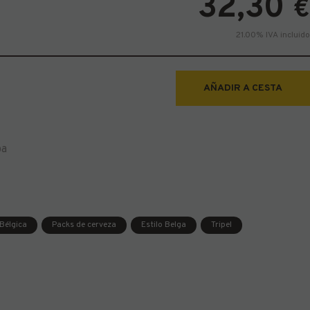
32,30
€
21.00%
IVA incluido
AÑADIR A CESTA
pa
Bélgica
Packs de cerveza
Estilo Belga
Tripel