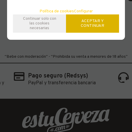
Strong Ale
Política de cookies
Configurar
Continuar solo con
ACEPTAR Y
las cookies
CONTINUAR
necesarias
"Bebe con moderación" - "Prohibida su venta a menores de 18 años"
Pago seguro (Redsys)
 y
PayPal y transferencia bancaria