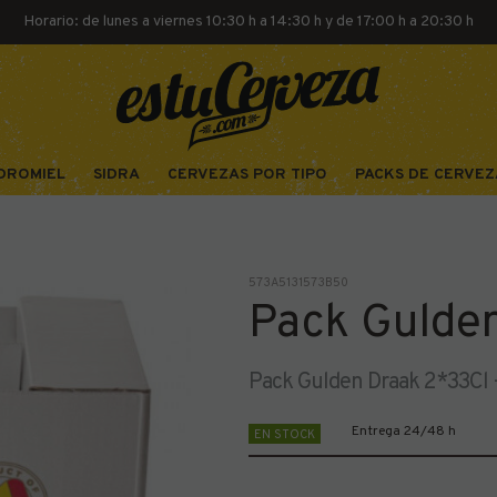
Horario: de lunes a viernes 10:30 h a 14:30 h y de 17:00 h a 20:30 h
DROMIEL
SIDRA
CERVEZAS POR TIPO
PACKS DE CERVEZ
573A5131573B50
Pack Gulde
Pack Gulden Draak 2*33Cl +
Entrega 24/48 h
EN STOCK