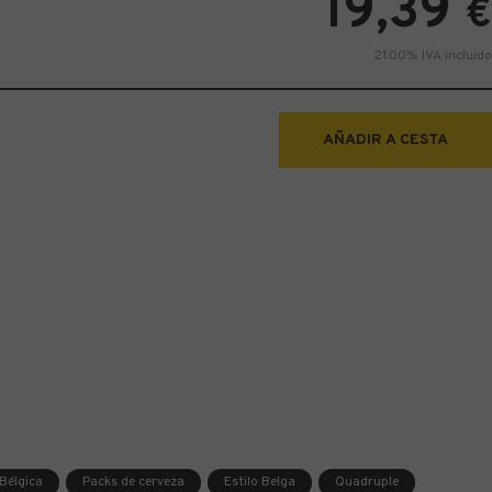
19,39
€
21.00%
IVA incluido
AÑADIR A CESTA
l
Bélgica
Packs de cerveza
Estilo Belga
Quadruple