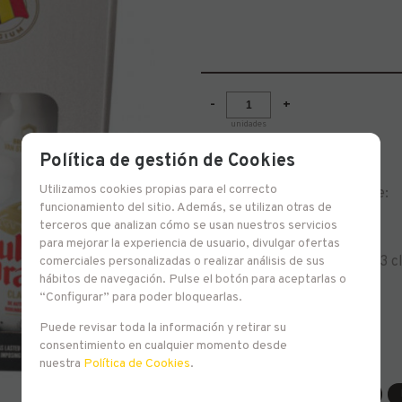
-
+
unidades
Política de gestión de Cookies
Utilizamos cookies propias para el correcto
Pack Gulden Draak contiene:
funcionamiento del sitio. Además, se utilizan otras de
terceros que analizan cómo se usan nuestros servicios
1 Gulden Draak Classic 33 cl
para mejorar la experiencia de usuario, divulgar ofertas
1 Gulden Draak Quadruple 33 c
comerciales personalizadas o realizar análisis de sus
hábitos de navegación. Pulse el botón para aceptarlas o
1 Vaso
“Configurar” para poder bloquearlas.
Puede revisar toda la información y retirar su
consentimiento en cualquier momento desde
nuestra
Política de Cookies
.
Familias relacionadas
Europa
Packs Cerveceros