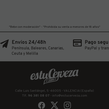
"Bebe con moderación" - "Prohibida su venta a menores de 18 años"
Envíos 24/48h
Pago segu
Península, Baleares, Canarias,
PayPal y tran
Ceuta y Melilla
Calle Luis Santángel, 5 · 46005 - VALENCIA (España)
Tlf.
96 381 08 07
-
info@estucerveza.com