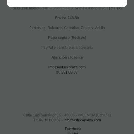
"Bebe con moderación" - "Prohibida su venta a menores de 18 años"
Envíos 24/48h
Península, Baleares, Canarias, Ceuta y Melilla
Pago seguro (Redsys)
PayPal y transferencia bancaria
Atención al cliente
info@estucerveza.com
96 381 08 07
Calle Luis Santángel, 5 · 46005 - VALENCIA (España)
Tlf.
96 381 08 07
-
info@estucerveza.com
Facebook
Twitter