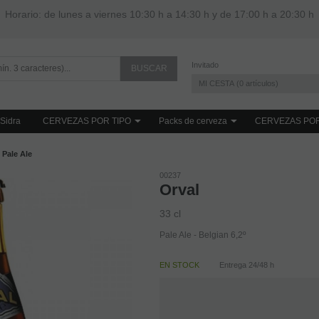
Horario: de lunes a viernes 10:30 h a 14:30 h y de 17:00 h a 20:30 h
Invitado
MI CESTA
0
artículos
Sidra
CERVEZAS POR TIPO
Packs de cerveza
CERVEZAS PO
Pale Ale
00237
Orval
33 cl
Pale Ale - Belgian 6,2º
EN STOCK
Entrega 24/48 h