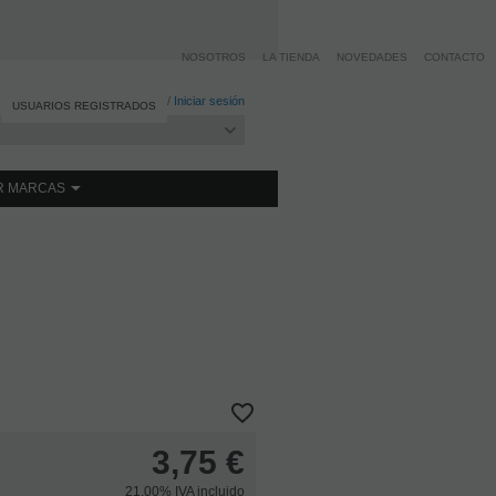
NOSOTROS
LA TIENDA
NOVEDADES
CONTACTO
Registro
/
Iniciar sesión
USUARIOS REGISTRADOS
R MARCAS
3,75
€
21.00%
IVA incluido