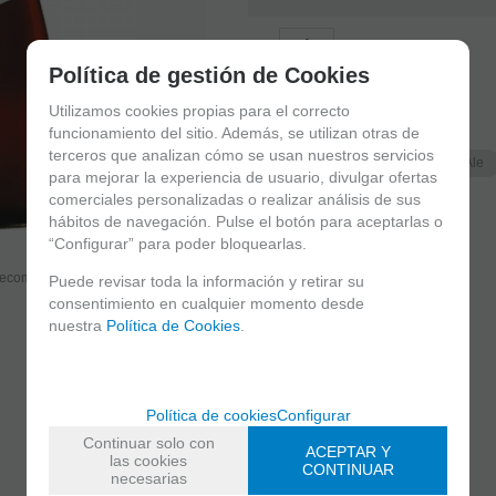
-
+
unidades
Política de gestión de Cookies
Utilizamos cookies propias para el correcto
Familias relacionadas
funcionamiento del sitio. Además, se utilizan otras de
terceros que analizan cómo se usan nuestros servicios
Europa
Bélgica
Pale Ale
para mejorar la experiencia de usuario, divulgar ofertas
comerciales personalizadas o realizar análisis de sus
hábitos de navegación. Pulse el botón para aceptarlas o
“Configurar” para poder bloquearlas.
Recomendar
Puede revisar toda la información y retirar su
consentimiento en cualquier momento desde
nuestra
Política de Cookies
.
Política de cookies
Configurar
Continuar solo con
ACEPTAR Y
las cookies
CONTINUAR
necesarias