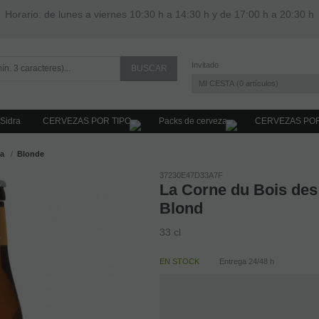
Horario: de lunes a viernes 10:30 h a 14:30 h y de 17:00 h a 20:30 h
Invitado
MI CESTA
0
artículos
Sidra
CERVEZAS POR TIPO
Packs de cerveza
CERVEZAS PO
ga
Blonde
37230E47D33A7F
La Corne du Bois des
Blond
33 cl
EN STOCK
Entrega 24/48 h