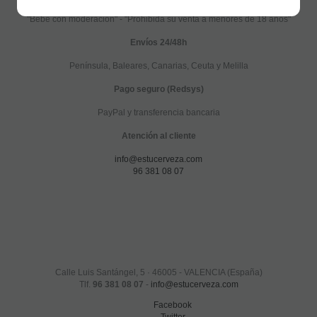
"Bebe con moderación" - "Prohibida su venta a menores de 18 años"
Envíos 24/48h
Península, Baleares, Canarias, Ceuta y Melilla
Pago seguro (Redsys)
PayPal y transferencia bancaria
Atención al cliente
info@estucerveza.com
96 381 08 07
Calle Luis Santángel, 5 · 46005 - VALENCIA (España)
Tlf.
96 381 08 07
-
info@estucerveza.com
Facebook
Twitter