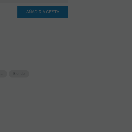
AÑADIR A CESTA
ga
Blonde