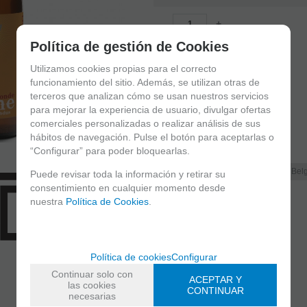
-
+
unidades
Política de gestión de Cookies
Blonde 5,9% ABV
Utilizamos cookies propias para el correcto
funcionamiento del sitio. Además, se utilizan otras de
Contiene gluten
terceros que analizan cómo se usan nuestros servicios
para mejorar la experiencia de usuario, divulgar ofertas
comerciales personalizadas o realizar análisis de sus
hábitos de navegación. Pulse el botón para aceptarlas o
Familias relacionadas
“Configurar” para poder bloquearlas.
Europa
Bélgica
Estilo Bel
Puede revisar toda la información y retirar su
consentimiento en cualquier momento desde
nuestra
Política de Cookies
.
Recomendar
Política de cookies
Configurar
Continuar solo con
ACEPTAR Y
las cookies
CONTINUAR
necesarias