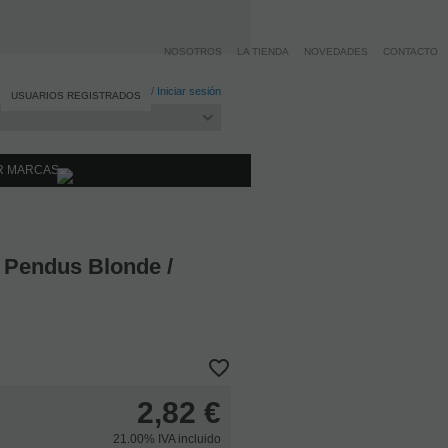
NOSOTROS
LA TIENDA
NOVEDADES
CONTACTO
Registro
/
Iniciar sesión
USUARIOS REGISTRADOS
R MARCAS
 Pendus Blonde /
2,82
€
21.00%
IVA incluido