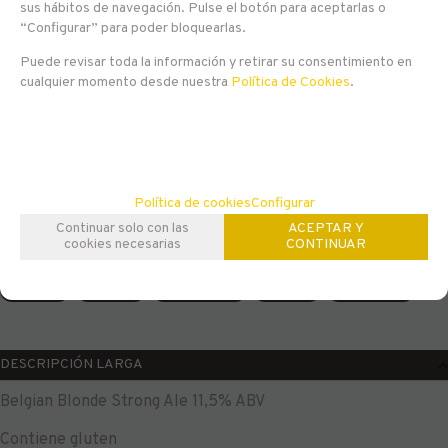
EN STOCK
sus hábitos de navegación. Pulse el botón para aceptarlas o
“Configurar” para poder bloquearlas.
33,65
€
Puede revisar toda la información y retirar su consentimiento en
cualquier momento desde nuestra
Política de Cookies
.
21.00%
IVA incluido
-
+
AÑADIR A CESTA
unidades
Política de cookies
Configurar
Continuar solo con las
ACEPTAR Y
cookies necesarias
CONTINUAR
Familias relacionadas
Europa
Bélgica
Estilo Belga
Blonde
Strong Ale
DESCRIPCIÓN LARGA
Belgian Blonde Strong Ale 11,5% ABV
Contiene gluten