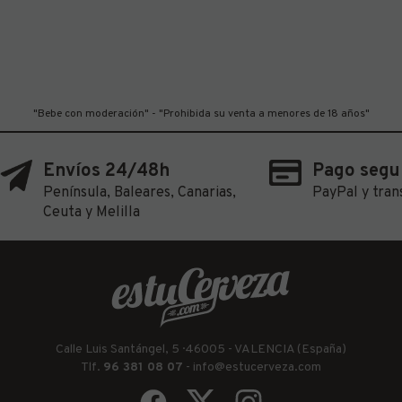
"Bebe con moderación" - "Prohibida su venta a menores de 18 años"
Envíos 24/48h
Pago segu
Península, Baleares, Canarias,
PayPal y tran
Ceuta y Melilla
Calle Luis Santángel, 5 · 46005 - VALENCIA (España)
Tlf.
96 381 08 07
-
info@estucerveza.com