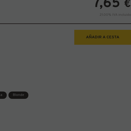
7,65
€
21.00%
IVA incluido
AÑADIR A CESTA
ga
Blonde