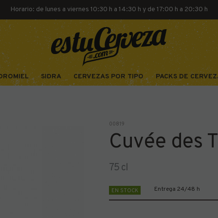
Horario: de lunes a viernes 10:30 h a 14:30 h y de 17:00 h a 20:30 h
DROMIEL
SIDRA
CERVEZAS POR TIPO
PACKS DE CERVEZ
00819
Cuvée des T
75 cl
Entrega 24/48 h
EN STOCK