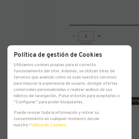
-
+
unidades
Política de gestión de Cookies
Utilizamos cookies propias para el correcto
Belgian Blonde 7º
funcionamiento del sitio. Además, se utilizan otras de
terceros que analizan cómo se usan nuestros servicios
para mejorar la experiencia de usuario, divulgar ofertas
comerciales personalizadas o realizar análisis de sus
Familias relacionadas
hábitos de navegación. Pulse el botón para aceptarlas o
Europa
Bélgica
Estilo Bel
“Configurar” para poder bloquearlas.
Puede revisar toda la información y retirar su
consentimiento en cualquier momento desde
nuestra
Política de Cookies
.