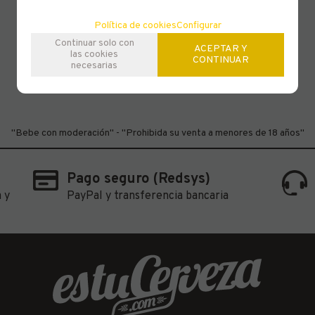
Política de cookies
Configurar
Continuar solo con
ACEPTAR Y
las cookies
CONTINUAR
necesarias
"Bebe con moderación" - "Prohibida su venta a menores de 18 años"
Pago seguro (Redsys)
 y
PayPal y transferencia bancaria