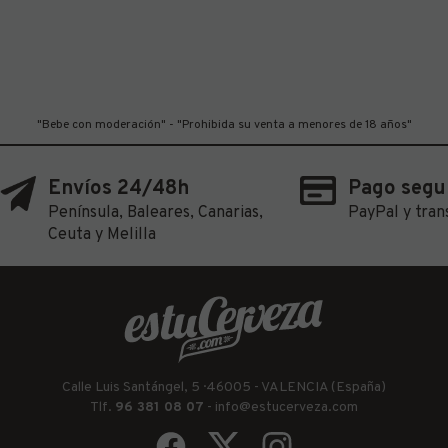
"Bebe con moderación" - "Prohibida su venta a menores de 18 años"
Envíos 24/48h
Pago segu
Península, Baleares, Canarias,
PayPal y tran
Ceuta y Melilla
Calle Luis Santángel, 5 · 46005 - VALENCIA (España)
Tlf.
96 381 08 07
-
info@estucerveza.com