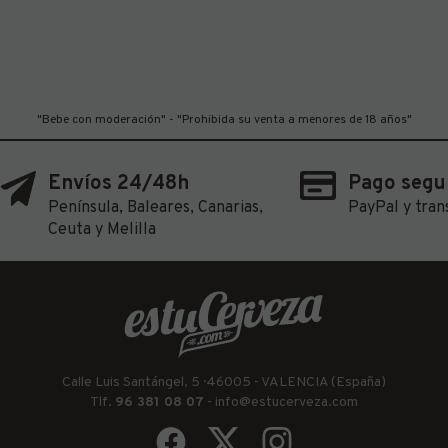
"Bebe con moderación" - "Prohibida su venta a menores de 18 años"
Envíos 24/48h
Pago segu
Península, Baleares, Canarias,
PayPal y tran
Ceuta y Melilla
Calle Luis Santángel, 5 · 46005 - VALENCIA (España)
Tlf.
96 381 08 07
-
info@estucerveza.com