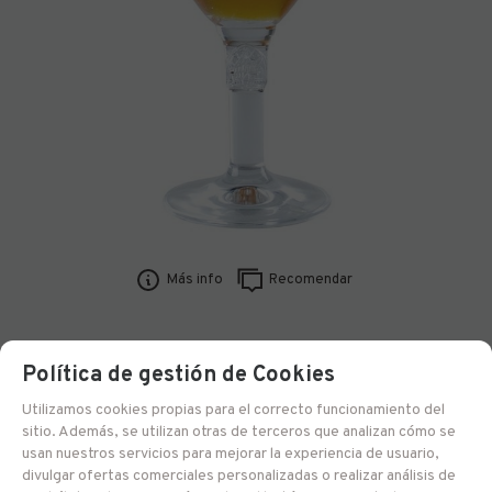
Más info
Recomendar
3110
Política de gestión de Cookies
Copa Leffe
Utilizamos cookies propias para el correcto funcionamiento del
sitio. Además, se utilizan otras de terceros que analizan cómo se
33 cl
usan nuestros servicios para mejorar la experiencia de usuario,
divulgar ofertas comerciales personalizadas o realizar análisis de
Entrega 24/48 h