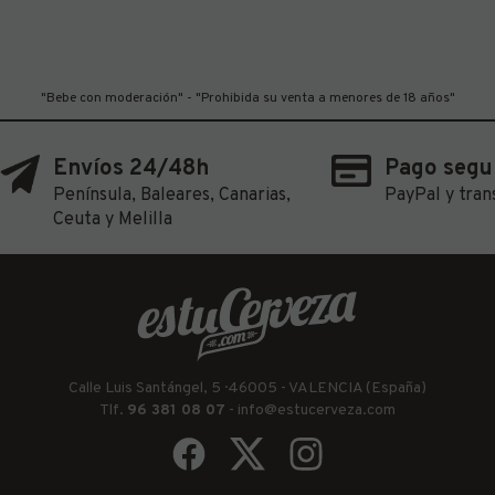
"Bebe con moderación" - "Prohibida su venta a menores de 18 años"
Envíos 24/48h
Pago segu
Península, Baleares, Canarias,
PayPal y tran
Ceuta y Melilla
Calle Luis Santángel, 5 · 46005 - VALENCIA (España)
Tlf.
96 381 08 07
-
info@estucerveza.com