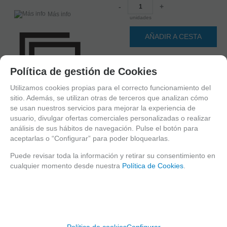
-
+
Más info
unidades
AÑADIR A CESTA
Familias relacionadas
Política de gestión de Cookies
Utilizamos cookies propias para el correcto funcionamiento del
Europa
España
sitio. Además, se utilizan otras de terceros que analizan cómo
Recomendar
Sin Gluten / Gluten free
se usan nuestros servicios para mejorar la experiencia de
usuario, divulgar ofertas comerciales personalizadas o realizar
IPA (Indian Pale Ale)
análisis de sus hábitos de navegación. Pulse el botón para
Sin Gluten
IPA
aceptarlas o “Configurar” para poder bloquearlas.
Espiga
Puede revisar toda la información y retirar su consentimiento en
cualquier momento desde nuestra
Política de Cookies
.
DESCRIPCIÓN LARGA
Cerveza Indian Pale Ale (IPA) de color rojizo. Sus lúpulos
americanos le dan un aroma afrutado. Sobresalen las notas