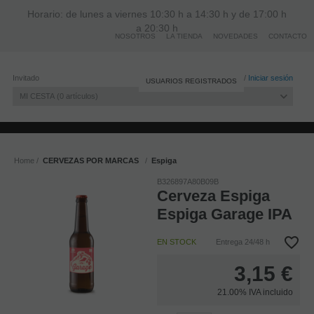
Horario: de lunes a viernes 10:30 h a 14:30 h y de 17:00 h
a 20:30 h
NOSOTROS
LA TIENDA
NOVEDADES
CONTACTO
Invitado
Registro
/
Iniciar sesión
USUARIOS REGISTRADOS
MI CESTA
0
artículos
Home
CERVEZAS POR MARCAS
Espiga
B326897A80B09B
Cerveza Espiga
Espiga Garage IPA
EN STOCK
Entrega 24/48 h
3,15
€
21.00%
IVA incluido