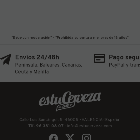
"Bebe con moderación" - "Prohibida su venta a menores de 18 años"
Envíos 24/48h
Pago segu
Península, Baleares, Canarias,
PayPal y tran
Ceuta y Melilla
Calle Luis Santángel, 5 · 46005 - VALENCIA (España)
Tlf.
96 381 08 07
-
info@estucerveza.com