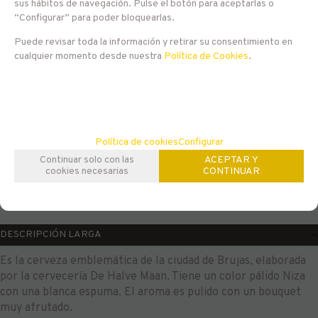
sus hábitos de navegación. Pulse el botón para aceptarlas o
3,15
€
“Configurar” para poder bloquearlas.
Puede revisar toda la información y retirar su consentimiento en
21.00%
IVA incluido
cualquier momento desde nuestra
Política de Cookies
.
-
+
AÑADIR A CESTA
unidades
Política de cookies
Configurar
Familias relacionadas
Continuar solo con las
ACEPTAR Y
cookies necesarias
CONTINUAR
Bélgica
Blonde
DESCRIPCIÓN LARGA
Es la cerveza emblemática de la ciudad de Brujas, elaborada
por la cervecería De Halve Maan. Tiene un color pálido Niza
con una blanca espuma. El aroma es pulido con un bouquet
muy afrutado.