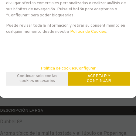
EN STOCK
divulgar ofertas comerciales personalizadas o realizar análisis de
sus hábitos de navegación. Pulse el botón para aceptarlas o
7,75
“Configurar” para poder bloquearlas.
€
Puede revisar toda la información y retirar su consentimiento en
21.00%
IVA incluido
cualquier momento desde nuestra
Política de Cookies
.
-
+
AÑADIR A CESTA
unidades
Política de cookies
Configurar
Continuar solo con las
ACEPTAR Y
Familias relacionadas
cookies necesarias
CONTINUAR
Europa
Bélgica
Estilo Belga
Dubbel
DESCRIPCIÓN LARGA
Dubbel 8º
Aroma típico de la malta tostada y el lúpulo de Poperinge.