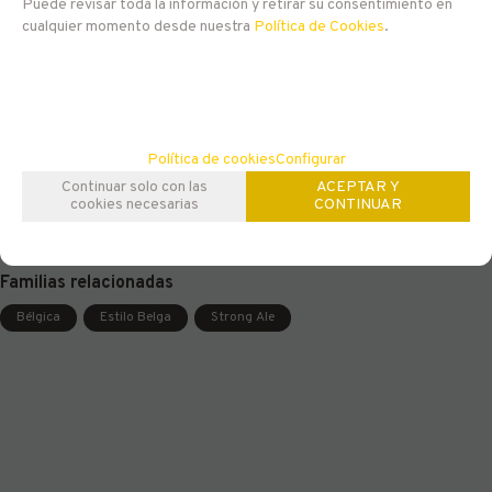
EN STOCK
Puede revisar toda la información y retirar su consentimiento en
cualquier momento desde nuestra
Política de Cookies
.
9,10
€
21.00%
IVA incluido
Política de cookies
Configurar
-
+
AÑADIR A CESTA
Continuar solo con las
ACEPTAR Y
unidades
cookies necesarias
CONTINUAR
Familias relacionadas
Bélgica
Estilo Belga
Strong Ale