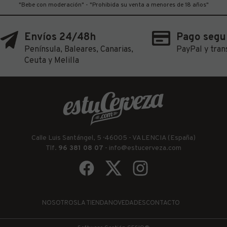
"Bebe con moderación" - "Prohibida su venta a menores de 18 años"
Envíos 24/48h
Pago segu
Península, Baleares, Canarias,
PayPal y tran
Ceuta y Melilla
Calle Luis Santángel, 5 · 46005 - VALENCIA (España)
Tlf.
96 381 08 07
-
info@estucerveza.com
NOSOTROS
LA TIENDA
NOVEDADES
CONTACTO