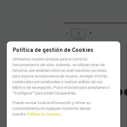
-
+
unidades
Política de gestión de Cookies
Utilizamos cookies propias para el correcto
Lambic Kriek 3,5º
funcionamiento del sitio. Además, se utilizan otras de
terceros que analizan cómo se usan nuestros servicios
para mejorar la experiencia de usuario, divulgar ofertas
comerciales personalizadas o realizar análisis de sus
Familias relacionadas
hábitos de navegación. Pulse el botón para aceptarlas o
Europa
Bélgica
Sour
“Configurar” para poder bloquearlas.
Puede revisar toda la información y retirar su
consentimiento en cualquier momento desde
nuestra
Política de Cookies
.