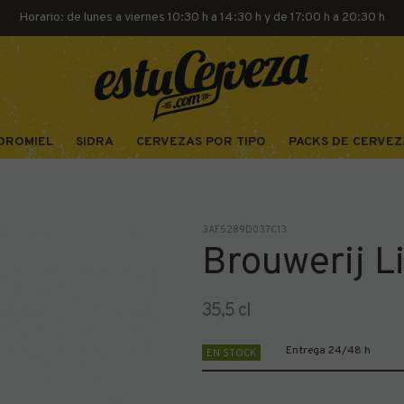
Horario: de lunes a viernes 10:30 h a 14:30 h y de 17:00 h a 20:30 h
DROMIEL
SIDRA
CERVEZAS POR TIPO
PACKS DE CERVEZ
3AF5289D037C13
Brouwerij L
35,5 cl
Entrega 24/48 h
EN STOCK