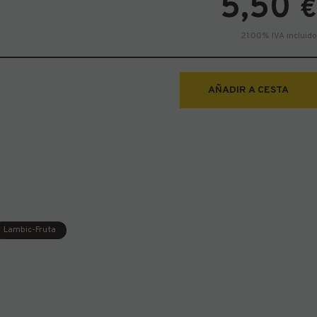
5,50
€
21.00%
IVA incluido
AÑADIR A CESTA
Lambic-Fruta