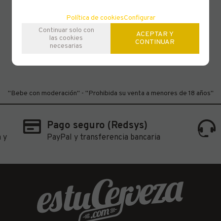
Política de cookies
Configurar
Continuar solo con
ACEPTAR Y
las cookies
CONTINUAR
necesarias
"Bebe con moderación" - "Prohibida su venta a menores de 18 años"
Pago seguro (Redsys)
 y
PayPal y transferencia bancaria