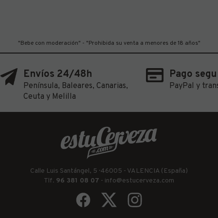
"Bebe con moderación" - "Prohibida su venta a menores de 18 años"
Envíos 24/48h
Pago segu
Península, Baleares, Canarias,
PayPal y tran
Ceuta y Melilla
Calle Luis Santángel, 5 · 46005 - VALENCIA (España)
Tlf.
96 381 08 07
-
info@estucerveza.com