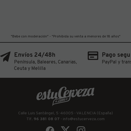
"Bebe con moderación" - "Prohibida su venta a menores de 18 años"
Envíos 24/48h
Pago segu
Península, Baleares, Canarias,
PayPal y tran
Ceuta y Melilla
Calle Luis Santángel, 5 · 46005 - VALENCIA (España)
Tlf.
96 381 08 07
-
info@estucerveza.com