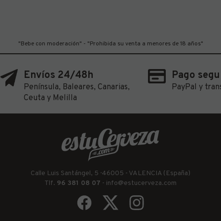
"Bebe con moderación" - "Prohibida su venta a menores de 18 años"
Envíos 24/48h
Pago segu
Península, Baleares, Canarias,
PayPal y tran
Ceuta y Melilla
Calle Luis Santángel, 5 · 46005 - VALENCIA (España)
Tlf.
96 381 08 07
-
info@estucerveza.com