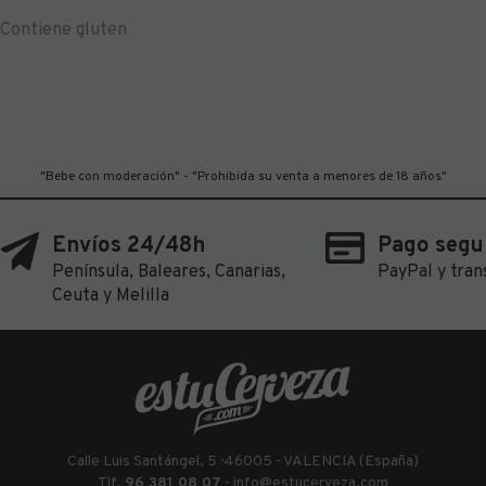
Contiene gluten
"Bebe con moderación" - "Prohibida su venta a menores de 18 años"
Envíos 24/48h
Pago segu
Península, Baleares, Canarias,
PayPal y tran
Ceuta y Melilla
Calle Luis Santángel, 5 · 46005 - VALENCIA (España)
Tlf.
96 381 08 07
-
info@estucerveza.com