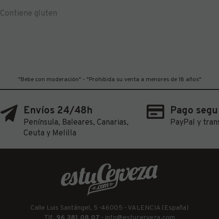
Contiene gluten
"Bebe con moderación" - "Prohibida su venta a menores de 18 años"
Envíos 24/48h
Pago segu
Península, Baleares, Canarias,
PayPal y tran
Ceuta y Melilla
Calle Luis Santángel, 5 · 46005 - VALENCIA (España)
Tlf.
96 381 08 07
-
info@estucerveza.com