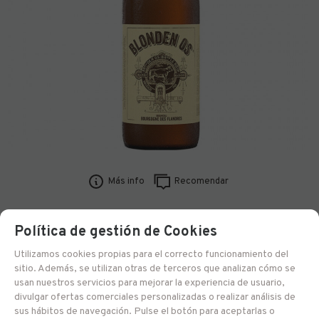
Más info
Recomendar
Política de gestión de Cookies
00169
Blonden Os
Utilizamos cookies propias para el correcto funcionamiento del
sitio. Además, se utilizan otras de terceros que analizan cómo se
33 cl
usan nuestros servicios para mejorar la experiencia de usuario,
divulgar ofertas comerciales personalizadas o realizar análisis de
sus hábitos de navegación. Pulse el botón para aceptarlas o
Entrega 24/48 h