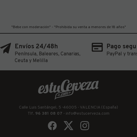
"Bebe con moderación" - "Prohibida su venta a menores de 18 años"
Envíos 24/48h
Pago segu
Península, Baleares, Canarias,
PayPal y tran
Ceuta y Melilla
Calle Luis Santángel, 5 · 46005 - VALENCIA (España)
Tlf.
96 381 08 07
-
info@estucerveza.com