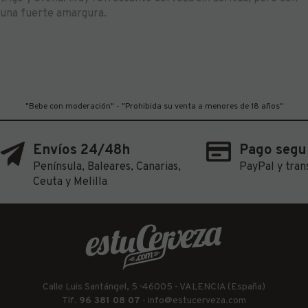
una fuerte amargura.
"Bebe con moderación" - "Prohibida su venta a menores de 18 años"
Envíos 24/48h
Pago segu
Península, Baleares, Canarias,
PayPal y tran
Ceuta y Melilla
Calle Luis Santángel, 5 · 46005 - VALENCIA (España)
Tlf.
96 381 08 07
-
info@estucerveza.com