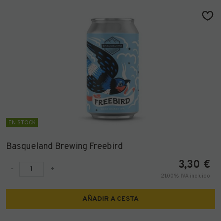
EN STOCK
Basqueland Brewing Freebird
3,30
€
-
+
21.00%
IVA incluido
AÑADIR A CESTA