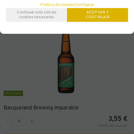
Política de cookies
Configurar
Continuar solo con las
ACEPTAR Y
cookies necesarias
CONTINUAR
EN STOCK
Basqueland Brewing Imparable
3,55
€
-
+
21.00%
IVA incluido