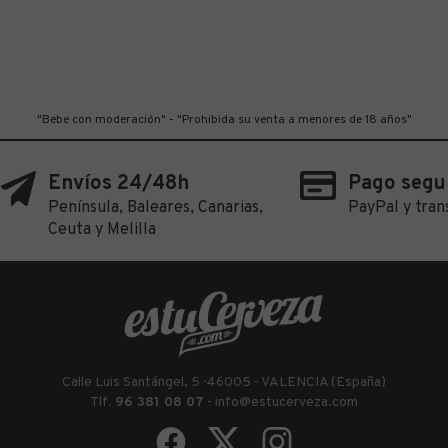
"Bebe con moderación" - "Prohibida su venta a menores de 18 años"
Envíos 24/48h
Pago segu
Península, Baleares, Canarias,
PayPal y tran
Ceuta y Melilla
Calle Luis Santángel, 5 · 46005 - VALENCIA (España)
Tlf.
96 381 08 07
-
info@estucerveza.com