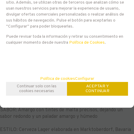
sitio. Además, se utilizan otras de terceros que analizan cómo se
3,50
€
usan nuestros servicios para mejorar la experiencia de usuario,
divulgar ofertas comerciales personalizadas o realizar análisis de
21.00%
IVA incluido
sus hábitos de navegación. Pulse el botón para aceptarlas o
“Configurar” para poder bloquearlas.
Puede revisar toda la información y retirar su consentimiento en
-
+
AÑADIR A CESTA
cualquier momento desde nuestra
Política de Cookies
.
unidades
Familias relacionadas
Europa
Alemania
Lager
Hell
Política de cookies
Configurar
Continuar solo con las
ACEPTAR Y
cookies necesarias
CONTINUAR
DESCRIPCIÓN LARGA
SABOR: Amargo con tintes de malta precisos, dejando un
sabor redondo y un paladar amargo y húmedo
ESTILO: Cerveza Lager elaborada en Marktoberdorf, Bavaria