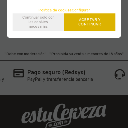
Política de cookies
Configurar
Continuar solo con
ACEPTAR Y
las cookies
CONTINUAR
necesarias
"Bebe con moderación" - "Prohibida su venta a menores de 18 años"
Pago seguro (Redsys)
 y
PayPal y transferencia bancaria