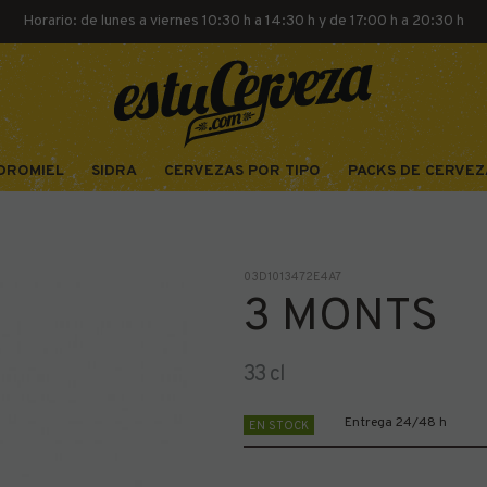
Horario: de lunes a viernes 10:30 h a 14:30 h y de 17:00 h a 20:30 h
DROMIEL
SIDRA
CERVEZAS POR TIPO
PACKS DE CERVEZ
03D1013472E4A7
3 MONTS
33 cl
Entrega 24/48 h
EN STOCK