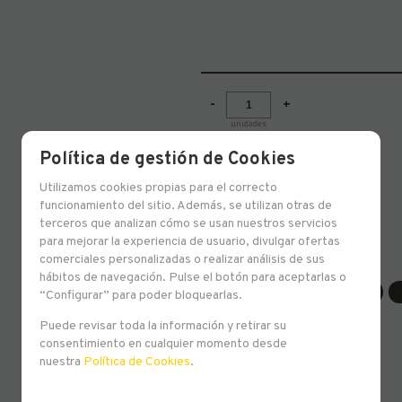
-
+
unidades
Política de gestión de Cookies
Utilizamos cookies propias para el correcto
Farmhouse Ale 8,5º
funcionamiento del sitio. Además, se utilizan otras de
terceros que analizan cómo se usan nuestros servicios
para mejorar la experiencia de usuario, divulgar ofertas
comerciales personalizadas o realizar análisis de sus
Familias relacionadas
hábitos de navegación. Pulse el botón para aceptarlas o
Europa
Francia
ALE
“Configurar” para poder bloquearlas.
Puede revisar toda la información y retirar su
consentimiento en cualquier momento desde
nuestra
Política de Cookies
.