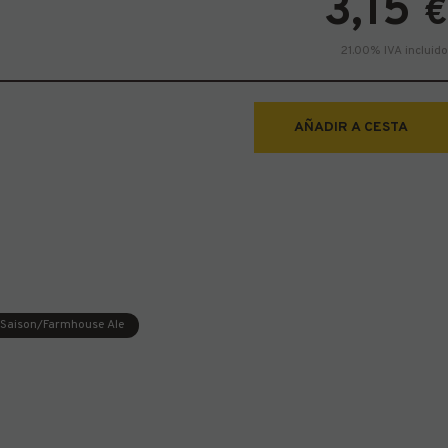
3,15
€
21.00%
IVA incluido
AÑADIR A CESTA
Saison/Farmhouse Ale